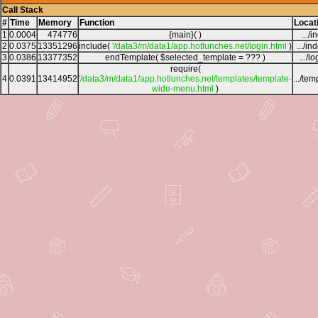
Call Stack
#
Time
Memory
Function
Locat
1
0.0004
474776
{main}( )
.../
2
0.0375
13351296
include(
'/data3/m/data1/app.hotlunches.net/login.html
)
.../i
3
0.0386
13377352
endTemplate(
$selected_template =
??? )
.../l
require(
4
0.0391
13414952
'/data3/m/data1/app.hotlunches.net/templates/template-
.../te
wide-menu.html
)