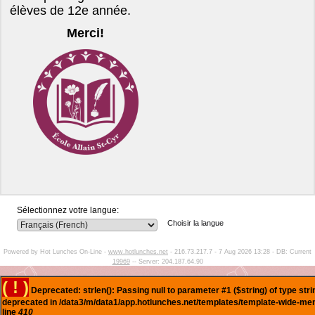
élèves de 12e année.
Merci!
Sélectionnez votre langue:
Choisir la langue
Powered by Hot Lunches On-Line -
www.hotlunches.net
- 216.73.217.7 - 7 Aug 2026 13:28 - DB: Current
19969
-- Server: 204.187.64.90
( ! )
Deprecated: strlen(): Passing null to parameter #1 ($string) of type stri
deprecated in /data3/m/data1/app.hotlunches.net/templates/template-wide-me
line
410